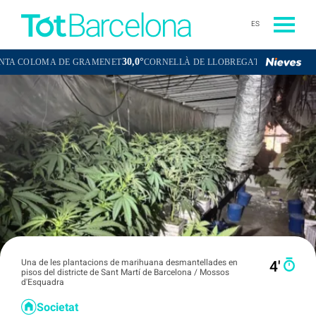
ES
30,0°
30,4°
OMA DE GRAMENET
CORNELLÀ DE LLOBREGAT
SANT BOI DE LL
Una de les plantacions de marihuana desmantellades en
4′
pisos del districte de Sant Martí de Barcelona / Mossos
d'Esquadra
Societat