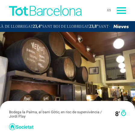
ES
23,4°
23,8°
22,4°
T
SANT BOI DE LLOBREGAT
SANT CUGAT DEL VALLÈS
ESPLU
Bodega la Palma, al barri Gòtic, en risc de supervivència /
8′
Jordi Play
Societat