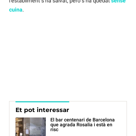
l’establiment s’ha salvat, però s’ha quedat
sense
cuina
.
Et pot interessar
El bar centenari de Barcelona
que agrada Rosalia i està en
risc