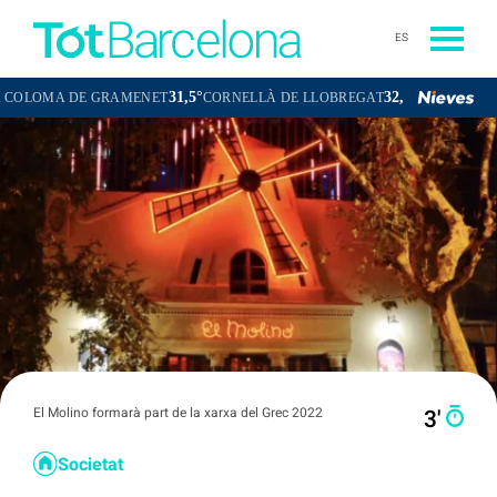
ES
31,5°
32,7°
A DE GRAMENET
CORNELLÀ DE LLOBREGAT
SANT BOI DE LLOB
El Molino formarà part de la xarxa del Grec 2022
3′
Societat