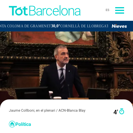
ES
30,0°
30,0°
MA DE GRAMENET
CORNELLÀ DE LLOBREGAT
SANT BOI DE LLO
Jaume Collboni, en el plenari / ACN-Blanca Blay
4′
Política