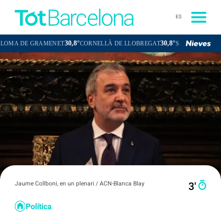
ES
30,8°
30,8°
E GRAMENET
CORNELLÀ DE LLOBREGAT
SANT BOI DE LLOBREG
Jaume Collboni, en un plenari / ACN-Blanca Blay
3′
Política