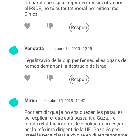
Un partit que espia i reprimeix dissidents, com
el PSOE, no té autoritat moral per criticar res.
Cínics.
1
Respon
Vendetta
octubre 14, 2023 | 22:18
Ilegalitzacio de la cup per fer seu el eslogans de
hamas demanant la destrucio de israel
Respon
Miren
octubre 15, 2023 | 11:47
Podríem dir que ja no ens queden les paraules
per explicar el que està passant a Gaza. I el
retrat i relat tan infame dels polítics, començant
per la màxima dirigent de la UE. Gaza és per
Israel la peça clau i això que en diuen terrorisme