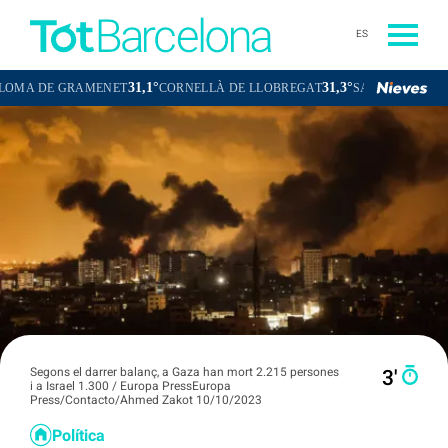
ES
31,1°
31,3°
E GRAMENET
CORNELLÀ DE LLOBREGAT
SANT BOI DE LLOBREG
Segons el darrer balanç, a Gaza han mort 2.215 persones
3′
i a Israel 1.300 / Europa PressEuropa
Press/Contacto/Ahmed Zakot 10/10/2023
Política