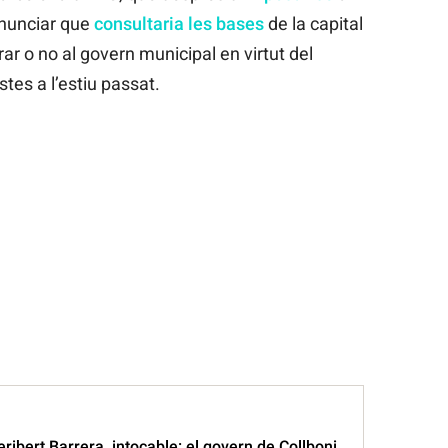
anunciar que
consultaria les bases
de la capital
rar o no al govern municipal en virtut del
tes a l’estiu passat.
ribert Barrera, intocable: el govern de Collboni