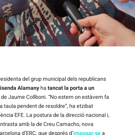
'ERC, Elisenda Alamany, en una atenció als mitjans / ERC
residenta del grup municipal dels republicans
lisenda Alamany
ha
tancat la porta a un
de Jaume Collboni. “No estem on estàvem fa
la taula pendent de resoldre”, ha etzibat
ncia EFE. La postura de la direcció nacional i,
contrasta amb la de Creu Camacho, nova
Barcelona d’ERC, que després d’
imposar-se
a