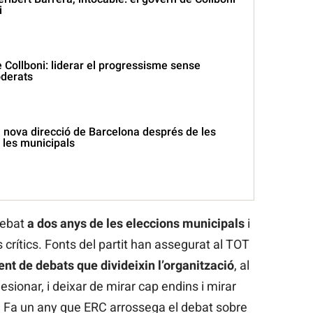
i
de Collboni: liderar el progressisme sense
derats
a nova direcció de Barcelona després de les
 les municipals
debat
a dos anys de les eleccions municipals
i
s crítics. Fonts del partit han assegurat al TOT
t de debats que divideixin l’organització
, al
sionar, i deixar de mirar cap endins i mirar
t”. Fa un any que ERC arrossega el debat sobre