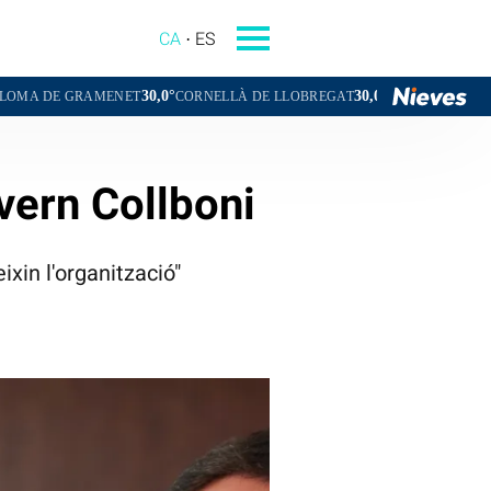
CA
ES
30,0°
30,0°
29,3°
MENET
CORNELLÀ DE LLOBREGAT
SANT BOI DE LLOBREGAT
vern Collboni
xin l'organització"