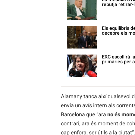
rebutja retirar-l
Els equilibris 
decebre els mo
ERC escollirà l
primàries per a
Alamany tanca així qualsevol 
envia un avís intern als corrent
Barcelona que “ara
no és momen
contrari, ara és moment de cohe
cap enfora, ser útils a la ciuta