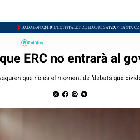
30,0°
29,7°
ALONA
L'HOSPITALET DE LLOBREGAT
SANTA COLOMA DE GRA
Política
que ERC no entrarà al go
sseguren que no és el moment de "debats que dividei