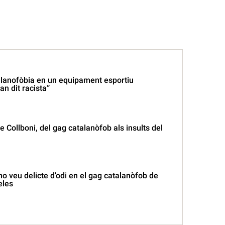
lanofòbia en un equipament esportiu
an dit racista”
de Collboni, del gag catalanòfob als insults del
no veu delicte d’odi en el gag catalanòfob de
eles