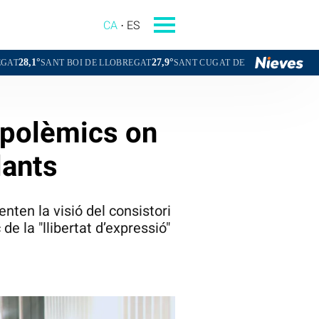
CA
ES
27,9°
28,0°
 BOI DE LLOBREGAT
SANT CUGAT DEL VALLÈS
ESPLUGUES DE 
 polèmics on
lants
ten la visió del consistori
de la "llibertat d’expressió"