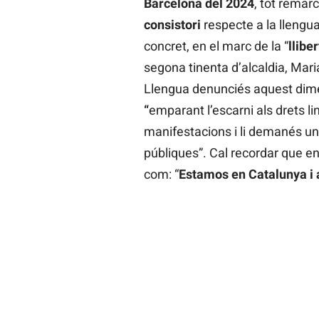
Barcelona del 2024
, tot remar
consistori
respecte a la llengua,
concret, en el marc de la “
lliber
segona tinenta d’alcaldia, Mar
Llengua denunciés aquest dime
“
emparant l’escarni als drets l
manifestacions i li demanés una
públiques”. Cal recordar que en
com: “
Estamos en Catalunya i a