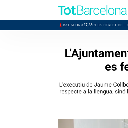
27,8°
28,2
BADALONA
L'HOSPITALET DE LLOBREGAT
L’Ajuntamen
es f
L'executiu de Jaume Collbo
respecte a la llengua, sinó 