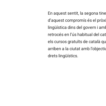
En aquest sentit, la segona tin
d’aquest compromís és el pròx
lingüística dins del govern i am
retrocés en l’ús habitual del c
els cursos gratuïts de català q
arriben a la ciutat amb l’objectiu
drets lingüístics.