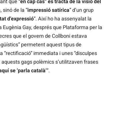
cant que
“en cap cas” es tracta de la visió del
 sinó de la “
impressió satírica
” d’un grup
tat
d’expressió
“. Així ho ha assenyalat la
ia Eugènia Gay, després que Plataforma per la
cres que el govern de Collboni estava
ingüístics” permetent aquest tipus de
 “rectificació” immediata i unes “disculpes
 aquests gags polèmics s’utilitzaven frases
quí se ‘parla català’
“.