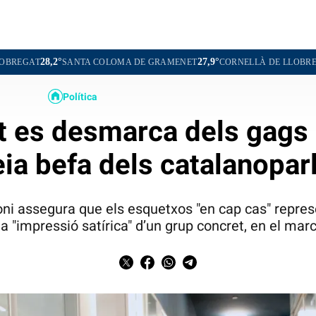
°
27,9°
28,1°
SANTA COLOMA DE GRAMENET
CORNELLÀ DE LLOBREGAT
SANT
Política
t es desmarca dels gags
eia befa dels catalanopar
ni assegura que els esquetxos "en cap cas" represen
la "impressió satírica" d’un grup concret, en el marc 