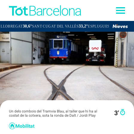
30,6°
33,2°
31,5°
GAT
SANT CUGAT DEL VALLÈS
ESPLUGUES DE LLOBREGAT
Un dels combois del Tramvia Blau, al taller que hi ha al
3′
costat de la cotxera, sota la ronda de Dalt / Jordi Play
Mobilitat