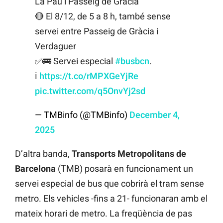
La Pau i Passeig de Gràcia
🔴 El 8/12, de 5 a 8 h, també sense
servei entre Passeig de Gràcia i
Verdaguer
✅🚌 Servei especial
#busbcn
.
ℹ️
https://t.co/rMPXGeYjRe
pic.twitter.com/q5OnvYj2sd
— TMBinfo (@TMBinfo)
December 4,
2025
D’altra banda,
Transports Metropolitans de
Barcelona
(TMB) posarà en funcionament un
servei especial de bus que cobrirà el tram sense
metro. Els vehicles -fins a 21- funcionaran amb el
mateix horari de metro. La freqüència de pas