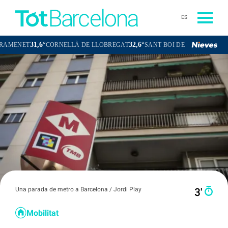
ES
31,6°
32,6°
31,1°
ET
CORNELLÀ DE LLOBREGAT
SANT BOI DE LLOBREGAT
SAN
Una parada de metro a Barcelona / Jordi Play
3′
Mobilitat