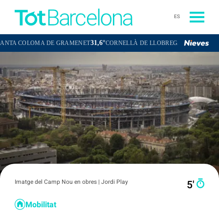
ES
31,6°
32,6°
LOMA DE GRAMENET
CORNELLÀ DE LLOBREGAT
SANT BOI DE L
Imatge del Camp Nou en obres | Jordi Play
5′
Mobilitat