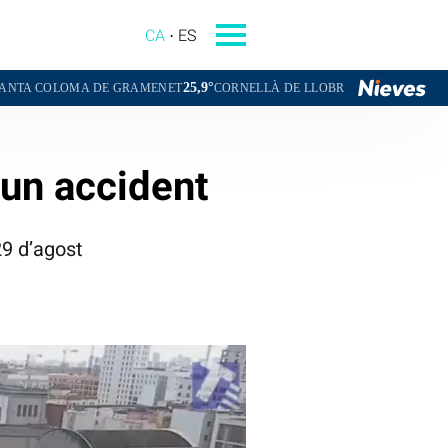
CA
ES
25,9°
25,4°
A DE GRAMENET
CORNELLÀ DE LLOBREGAT
SANT BOI DE LLOB
’un accident
29 d’agost