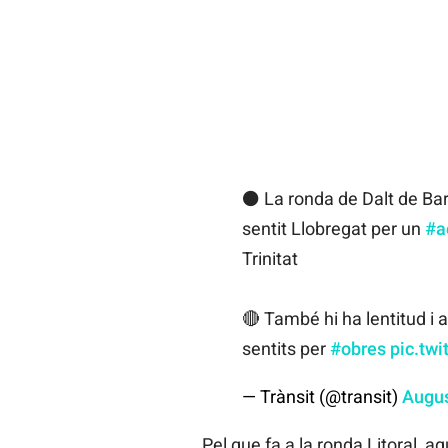
⚫ La ronda de Dalt de Barc
sentit Llobregat per un
#a
Trinitat
🔴 També hi ha lentitud i 
sentits per
#obres
pic.tw
— Trànsit (@transit)
Augus
Pel que fa a la ronda Litoral, a