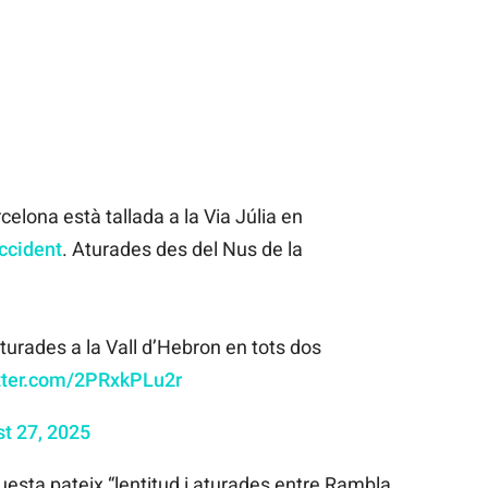
elona està tallada a la Via Júlia en
ccident
. Aturades des del Nus de la
aturades a la Vall d’Hebron en tots dos
itter.com/2PRxkPLu2r
t 27, 2025
questa pateix “lentitud i aturades entre Rambla