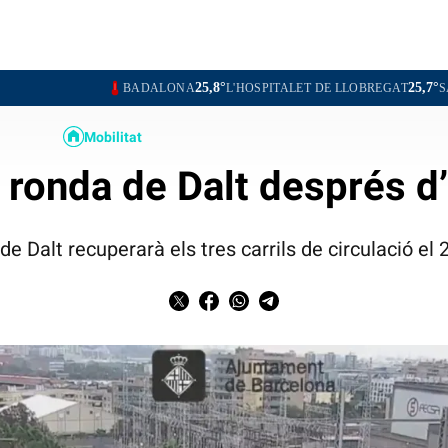
25,8°
25,7°
BADALONA
L'HOSPITALET DE LLOBREGAT
SANTA COLOM
Mobilitat
 ronda de Dalt després d
de Dalt recuperarà els tres carrils de circulació el 