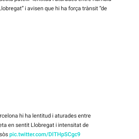
Llobregat” i avisen que hi ha força trànsit “de
rcelona hi ha lentitud i aturades entre
ta en sentit Llobregat i intensitat de
esòs
pic.twitter.com/DlTHpSCgc9