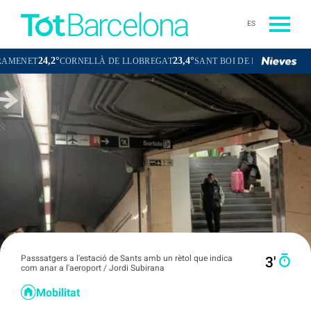
ES
24,2°
23,4°
23,8°
T
CORNELLÀ DE LLOBREGAT
SANT BOI DE LLOBREGAT
SANT
Passsatgers a l'estació de Sants amb un rètol que indica
3′
com anar a l'aeroport / Jordi Subirana
Mobilitat