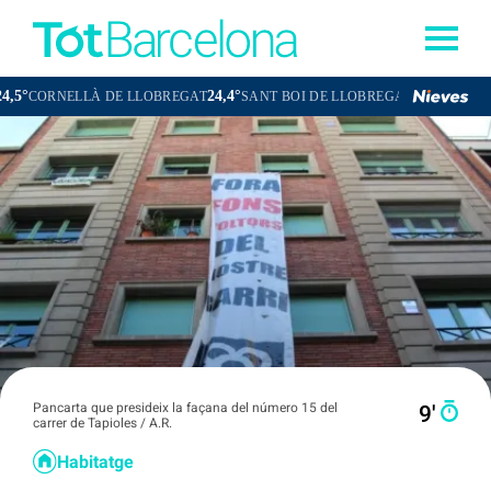
24,4°
25,1°
 DE LLOBREGAT
SANT BOI DE LLOBREGAT
SANT CUGAT DEL VA
Pancarta que presideix la façana del número 15 del
9′
carrer de Tapioles / A.R.
Habitatge