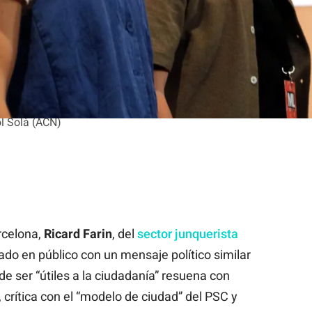
lona, Ricard Farín, y la cabeza de lista al consistorio, Elisend
ol Solà (ACN)
rcelona,
Ricard Farin
, del
sector junquerista
ado en público con un mensaje político similar
de ser “útiles a la ciudadanía” resuena con
, crítica con el “modelo de ciudad” del PSC y