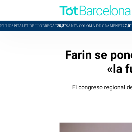
26,8°
27,0°
T DE LLOBREGAT
SANTA COLOMA DE GRAMENET
CORNELLÀ DE 
Farin se pon
«la 
El congreso regional de