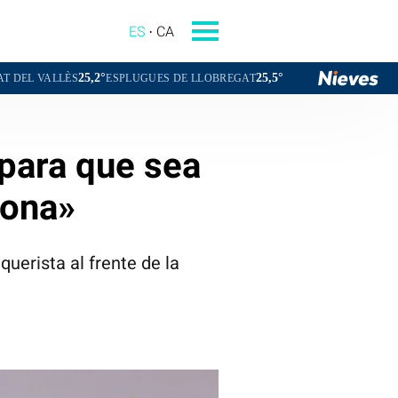
ES
CA
25,2°
25,5°
26,9°
ESPLUGUES DE LLOBREGAT
BADALONA
L'HOSP
 para que sea
lona»
querista al frente de la