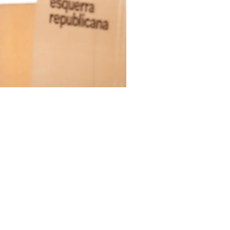
a Alamany, levantan el puño