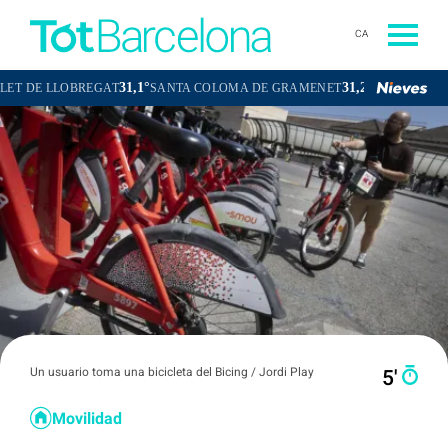
CA
31,1°
31,2°
BREGAT
SANTA COLOMA DE GRAMENET
CORNELLÀ DE LLOBREG
Un usuario toma una bicicleta del Bicing / Jordi Play
5′
Movilidad