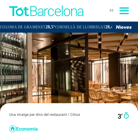
ES
28,5°
28,4°
A DE GRAMENET
CORNELLÀ DE LLOBREGAT
SANT BOI DE LLOB
Una imatge per dins del restaurant / Citrus
3′
Economia