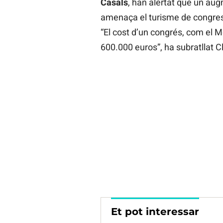
Casals
, han alertat que un augm
amenaça el turisme de congress
“El cost d’un congrés, com el M
600.000 euros”, ha subratllat C
Et pot interessar