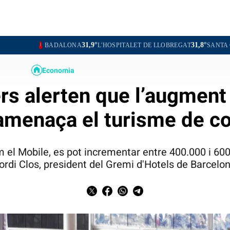
31,9°
31,8°
ADALONA
L'HOSPITALET DE LLOBREGAT
SANTA COLOMA DE GR
Economia
ers alerten que l’augment 
 amenaça el turisme de 
m el Mobile, es pot incrementar entre 400.000 i 600
ordi Clos, president del Gremi d'Hotels de Barcelo