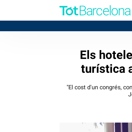
B
Els hotel
turística
"El cost d'un congrés, co
J