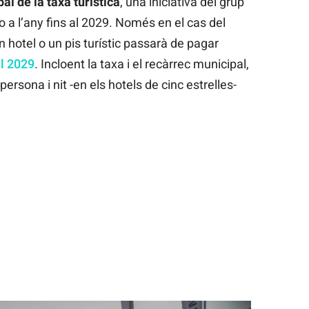
al de la taxa turística
, una iniciativa del grup
o a l’any fins al 2029. Només en el cas del
un hotel o un pis turístic passarà de pagar
el 2029
. Incloent la taxa i el recàrrec municipal,
ersona i nit -en els hotels de cinc estrelles-