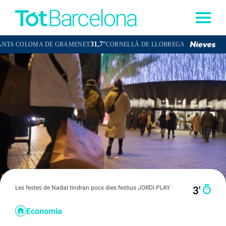
31,7°
32,4°
OLOMA DE GRAMENET
CORNELLÀ DE LLOBREGAT
SANT BOI DE 
Les festes de Nadal tindran pocs dies festius JORDI PLAY
3′
Economia