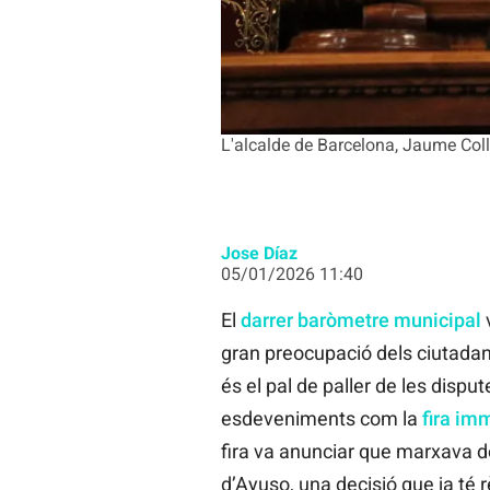
L'alcalde de Barcelona, Jaume Coll
Jose Díaz
05/01/2026 11:40
El
darrer baròmetre municipal
v
gran preocupació dels ciutada
és el pal de paller de les disp
esdeveniments com la
fira imm
fira va anunciar que marxava de
d’Ayuso, una decisió que ja té r