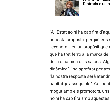
l’entrada d’un p
“A l’Estat no hi ha cap fira d’a
aquesta proposta, perquè ens 
l’economia en un propòsit que 
que ha tret ferro a la marxa de
de la dinàmica dels salons. Alg
dinàmica”, i ha aprofitat per tr
“la nostra resposta serà atendr
habitatge assequible”. Collboni,
mogut amb els promotors, uns 
no hi ha cap fira amb aquestes 