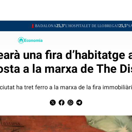
25,3°
25,5°
BADALONA
L'HOSPITALET DE LLOBREGAT
SANTA COLOMA D
Economia
arà una fira d’habitatge
sta a la marxa de The Di
 ciutat ha tret ferro a la marxa de la fira immobilià