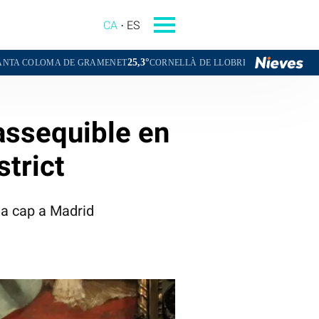
CA
ES
25,3°
24,3°
E GRAMENET
CORNELLÀ DE LLOBREGAT
SANT BOI DE LLOBREG
 assequible en
strict
ria cap a Madrid