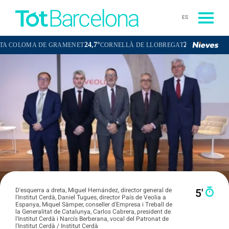
ES
24,7°
23,4°
MA DE GRAMENET
CORNELLÀ DE LLOBREGAT
SANT BOI DE LLO
D'esquerra a dreta, Miguel Hernández, director general de
5′
l'Institut Cerdà, Daniel Tugues, director País de Veolia a
Espanya, Miquel Sàmper, conseller d'Empresa i Treball de
la Generalitat de Catalunya, Carlos Cabrera, president de
l'Institut Cerdà i Narcís Berberana, vocal del Patronat de
l'Institut Cerdà / Institut Cerdà