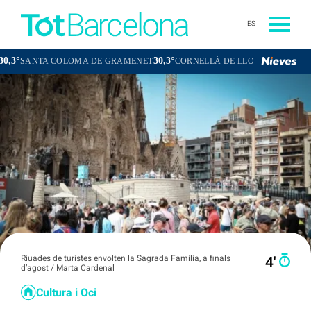
ES
30,3°
30,8°
TA COLOMA DE GRAMENET
CORNELLÀ DE LLOBREGAT
SANT BO
Riuades de turistes envolten la Sagrada Família, a finals
4′
d’agost / Marta Cardenal
Cultura i Oci