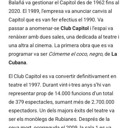
Balañá va gestionar el Capitol des de 1962 fins al
2020. El 1989, l’empresa va anunciar canvis al
Capitol que es van fer efectius el 1990. Va
passar a anomenar-se
Club Capitol
i l’espai va
renàixer amb dues sales, una dedicada al teatre i
una altra al cinema. La primera obra que es va
programar va ser
Cómeme el coco, negro
, de
La
Cubana
.
El Club Capitol es va convertir definitivament en
teatre el 1997. Durant vint-i-tres anys s’hi van
representar prop de 14.000 funcions d’un total
de 379 espectacles, sumant més de 2.700.000
espectadors. Un dels majors èxits del teatre va
ser els monòlegs de Rubianes. Després de la
seva mort, ocorreguda el 2009, la sala 1 es va