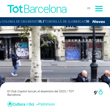
ES
30,1°
30,7°
E GRAMENET
CORNELLÀ DE LLOBREGAT
SANT BOI DE LLOBREGA
El Club Capitol tancat, el desembre del 2023 / TOT
9′
Barcelona
Cultura i Oci
Patrimoni