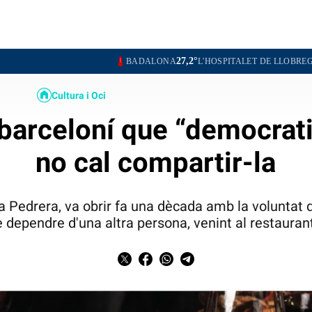
27,2°
27,0°
BADALONA
L'HOSPITALET DE LLOBREGAT
SANTA
Cultura i Oci
 barceloní que “democratit
no cal compartir-la
 la Pedrera, va obrir fa una dècada amb la volunta
e dependre d'una altra persona, venint al restauran