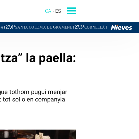
CA
ES
27,3°
26,3°
 COLOMA DE GRAMENET
CORNELLÀ DE LLOBREGAT
SANT BOI D
za” la paella:
t que tothom pugui menjar
t tot sol o en companyia