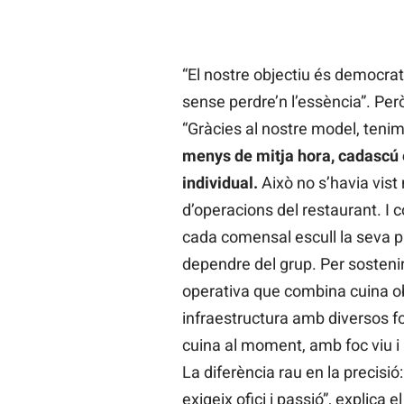
“El nostre objectiu és democratit
sense perdre’n l’essència”. Però
“Gràcies al nostre model, tenim
menys de mitja hora, cadascú e
individual.
Això no s’havia vis
d’operacions del restaurant. I
cada comensal escull la seva pr
dependre del grup. Per sosteni
operativa que combina cuina ob
infraestructura amb diversos fo
cuina al moment, amb foc viu i b
La diferència rau en la precisió
exigeix ​​ofici i passió”, explica