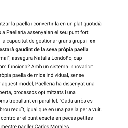
zar la paella i convertir-la en un plat quotidià
 a Paellería assenyalen el seu punt fort:
 la capacitat de gestionar grans grups i,
en
starà gaudint de la seva pròpia paella
t mai”, assegura Natalia Londoño, cap
 com funciona? Amb un sistema innovador:
òpia paella de mida individual, sense
r aquest model, Paellería ha dissenyat una
erta, processos optimitzats i una
rns treballant en paral·lel. “Cada arròs es
rou reduït, igual que en una paella per a vuit.
: controlar el punt exacte en peces petites
 el mestre paeller Carlos Morales.