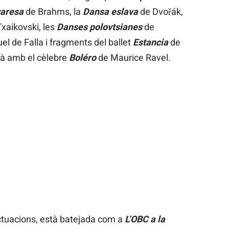
aresa
de Brahms, la
Dansa eslava
de Dvořák,
xaikovski, les
Danses polovtsianes
de
l de Falla i fragments del ballet
Estancia
de
rà amb el cèlebre
Boléro
de Maurice Ravel.
actuacions, està batejada com a
L’OBC a la