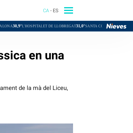
CA
ES
31,0°
31,0°
HOSPITALET DE LLOBREGAT
SANTA COLOMA DE GRAMENET
COR
ssica en una
ntament de la mà del Liceu,