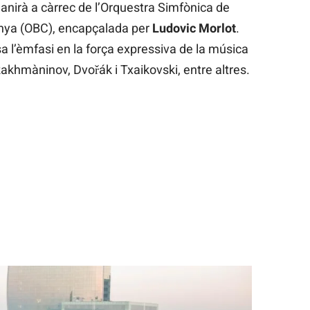
 anirà a càrrec de l’Orquestra Simfònica de
unya (OBC), encapçalada per
Ludovic Morlot
.
a l’èmfasi en la força expressiva de la música
akhmàninov, Dvořák i Txaikovski, entre altres.