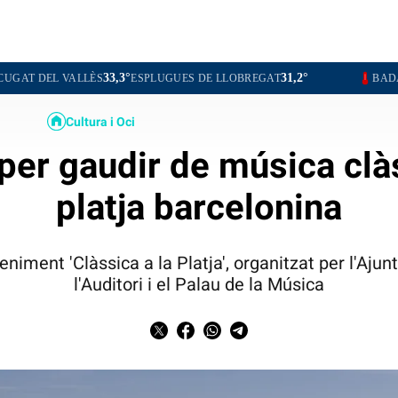
33,3°
31,2°
30,9°
LLÈS
ESPLUGUES DE LLOBREGAT
BADALONA
L'
Cultura i Oci
per gaudir de música clà
platja barcelonina
veniment 'Clàssica a la Platja', organitzat per l'Aju
l'Auditori i el Palau de la Música