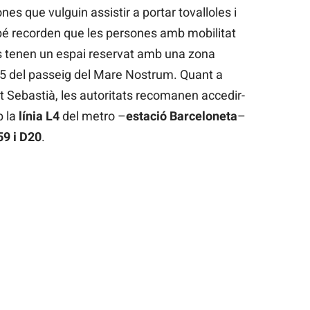
es que vulguin assistir a portar tovalloles i
bé recorden que les persones amb mobilitat
s tenen un espai reservat amb una zona
15 del passeig del Mare Nostrum. Quant a
ant Sebastià, les autoritats recomanen accedir-
b la
línia
L4
del metro –
estació
Barceloneta
–
59 i D20
.