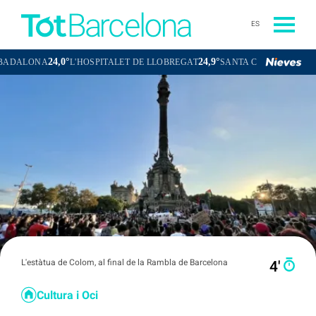
ES
24,0°
24,9°
NA
L'HOSPITALET DE LLOBREGAT
SANTA COLOMA DE GRAMENE
L'estàtua de Colom, al final de la Rambla de Barcelona
4′
Cultura i Oci