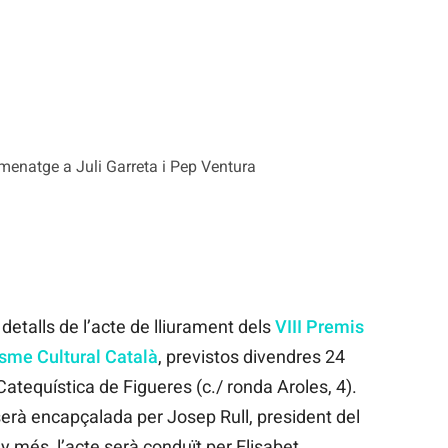
omenatge a Juli Garreta i Pep Ventura
etalls de l’acte de lliurament dels
VIII Premis
isme Cultural Català
, previstos divendres 24
Catequística de Figueres (c./ ronda Aroles, 4).
serà encapçalada per Josep Rull, president del
 més, l’acte serà conduït per Elisabet