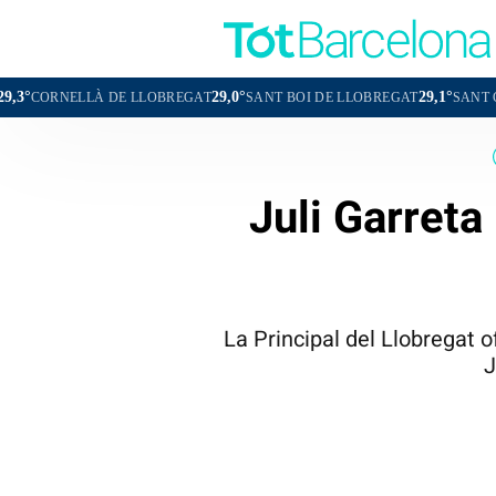
29,0°
29,1°
À DE LLOBREGAT
SANT BOI DE LLOBREGAT
SANT CUGAT DEL V
Juli Garreta
La Principal del Llobregat 
J