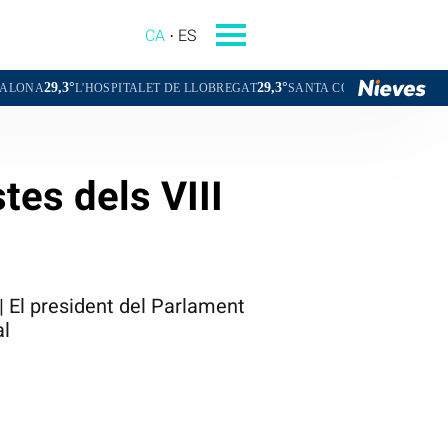
CA
ES
29,3°
29,3°
'HOSPITALET DE LLOBREGAT
SANTA COLOMA DE GRAMENET
CO
tes dels VIII
| El president del Parlament
al