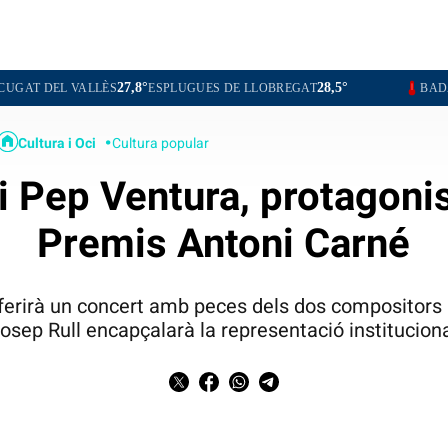
27,8°
28,5°
29,3°
ALLÈS
ESPLUGUES DE LLOBREGAT
BADALONA
L
Cultura i Oci
Cultura popular
 i Pep Ventura, protagonis
Premis Antoni Carné
oferirà un concert amb peces dels dos compositors 
osep Rull encapçalarà la representació institucion