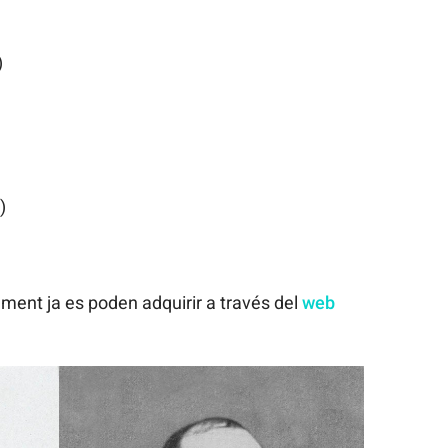
)
)
rament ja es poden adquirir a través del
web