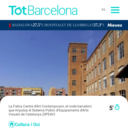
ES
27,5°
27,3°
BADALONA
L'HOSPITALET DE LLOBREGAT
SANTA COLOMA DE 
La Fabra Centre d’Art Contemporani, el node barceloní
5′
que impulsa el Sistema Públic d'Equipaments d'Arts
Visuals de Catalunya (SPEAV)
Cultura i Oci