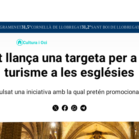
5°
31,2°
30,3°
CORNELLÀ DE LLOBREGAT
SANT BOI DE LLOBREGAT
SANT CUG
Cultura i Oci
 llança una targeta per 
turisme a les esglésies
ulsat una iniciativa amb la qual pretén promocionar