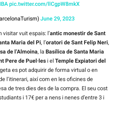
IBA
pic.twitter.com/llCgpW8mkX
arcelonaTurism)
June 29, 2023
isitar vuit espais: l’
antic monestir de Sant
anta Maria del Pi
, l’
oratori de Sant Felip Neri
,
sa de l’Almoina
, la
Basílica de Santa Maria
t Pere de Puel·les
i el
Temple Expiatori del
rgeta es pot adquirir de forma virtual o en
 l’itinerari, així com en les oficines de
esa de tres dies des de la compra. El seu cost
tudiants i 17€ per a nens i nenes d’entre 3 i