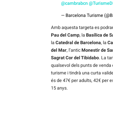
@cambrabcn
@TurismeD
— Barcelona Turisme (@B
Amb aquesta targeta es podran v
Pau del Camp
, la
Basílica de S
la
Catedral de Barcelona
, la
Ca
del Mar
, l’antic
Monestir de San
Sagrat Cor del Tibidabo
. La ta
qualsevol dels punts de venda de
turisme i tindrà una curta valid
és de 47€ per adults, 42€ per es
15 anys.