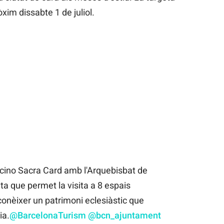
òxim dissabte 1 de juliol.
cino Sacra Card amb l'Arquebisbat de
a que permet la visita a 8 espais
 conèixer un patrimoni eclesiàstic que
ia.
@BarcelonaTurism
@bcn_ajuntament