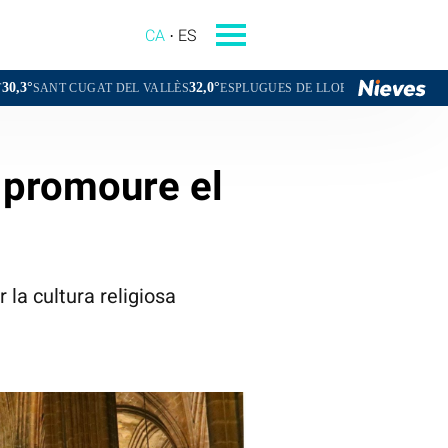
CA
ES
32,0°
30,8°
AT DEL VALLÈS
ESPLUGUES DE LLOBREGAT
BADAL
a promoure el
 la cultura religiosa