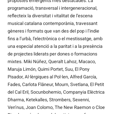
propostes emergents més destacades. La
programació, transversal i intergeneracional,
reflecteix la diversitat i vitalitat de l’escena
musical catalana contemporània, travessant
gèneres i formats que van des del pop i l’indie
fins a l’urbà, l’electrònica o el mestissatge, amb
una especial atenció a la paritat i a la presència
de projectes liderats per dones o formacions
mixtes. Miki Núñez, Queralt Lahoz, Macaco,
Maruja Limón, Quimi Portet, Suu, El Pony
Pisador, Al·lèrgiques al Pol·len, Alfred García,
Fades, Carlota Flâneur, Mourn, Svetlana, El Petit
del Cal Eril, Socunbohemio, Companyia Elèctrica
Dharma, Ketekalles, Strombers, Sexenni,
Ven’nus, Joan Colomo, The New Raemon o Cloe