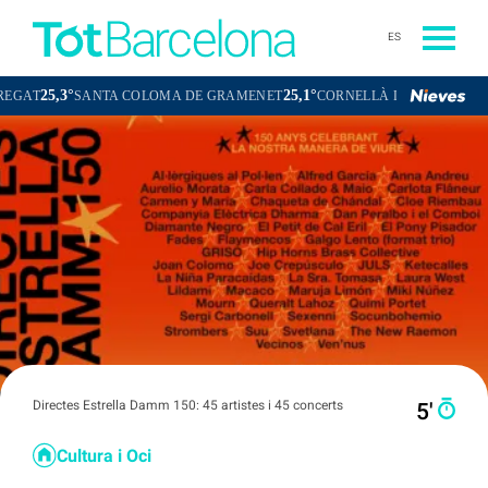
ES
°
25,1°
24,0°
SANTA COLOMA DE GRAMENET
CORNELLÀ DE LLOBREGAT
SAN
Directes Estrella Damm 150: 45 artistes i 45 concerts
5′
Cultura i Oci