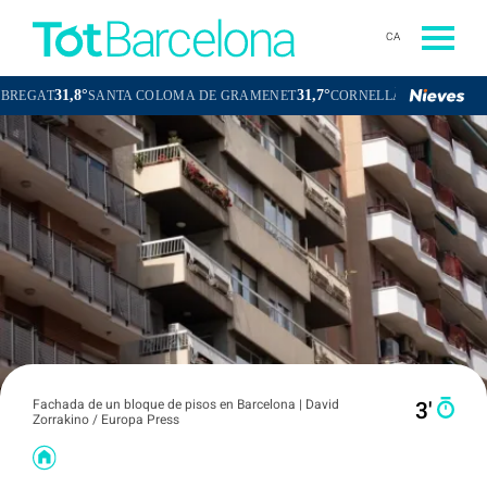
CA
31,8°
31,7°
32,5
T
SANTA COLOMA DE GRAMENET
CORNELLÀ DE LLOBREGAT
Fachada de un bloque de pisos en Barcelona | David
3′
Zorrakino / Europa Press