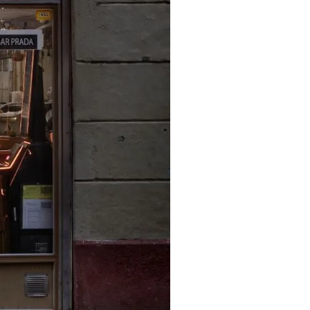
ografías de Francesco Pergolesi
del Poble-sec (CERHISEC)