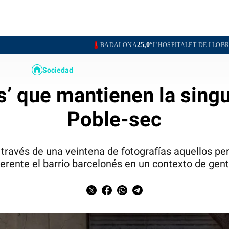
25,0°
25,3°
BADALONA
L'HOSPITALET DE LLOBREGAT
SANT
Sociedad
s’ que mantienen la singu
Poble-sec
través de una veintena de fotografías aquellos p
erente el barrio barcelonés en un contexto de gent