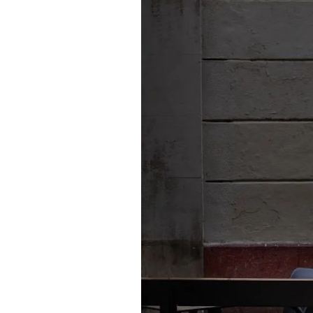
Uno de los carteles de 'Mirades de
repasa negocios y personajes singu
Anton Rosa
29/05/2026 21:01
Francesco Pergolesi lleva tiem
protagonistas de las fotografías
nacido en 1975 no llevan capa 
Son personajes anónimos que l