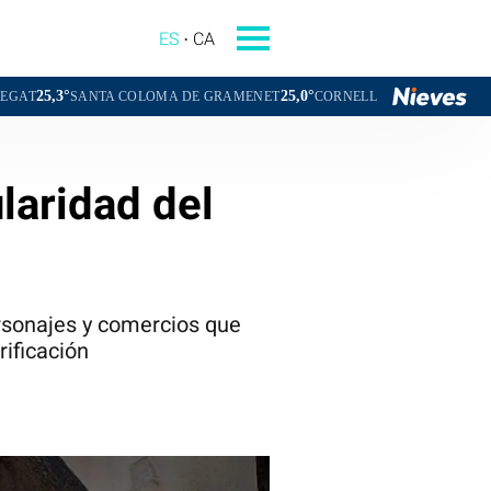
ES
CA
25,0°
24,1°
A COLOMA DE GRAMENET
CORNELLÀ DE LLOBREGAT
SANT BOI
laridad del
ersonajes y comercios que
rificación