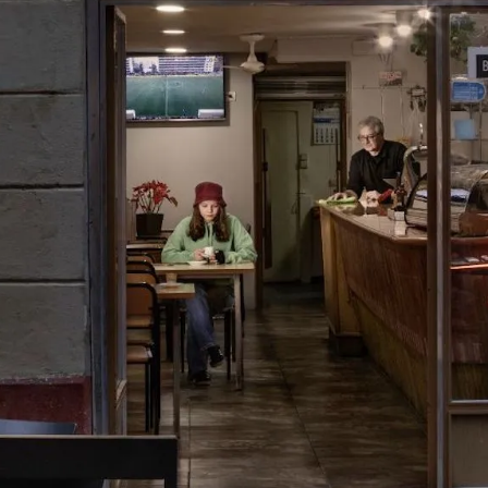
l Poble-sec', una exposición que a través de una veintena de fot
lares de esta zona de la ciudad / Centre de Recerca Històrica 
po dedicándose a inmortalizar héroes. Los
 de este retratista y artista visual veneciano
ni suelen hacerse un hueco en los periódicos.
evantan cada día la persiana de su negocio o