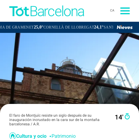
CA
25,0°
24,1°
24,5°
ET
CORNELLÀ DE LLOBREGAT
SANT BOI DE LLOBREGAT
SAN
El faro de Montjuïc resiste un siglo después de su
14′
inauguración incrustado en la cara sur de la montaña
barcelonesa / A.R.
Cultura y ocio
Patrimonio