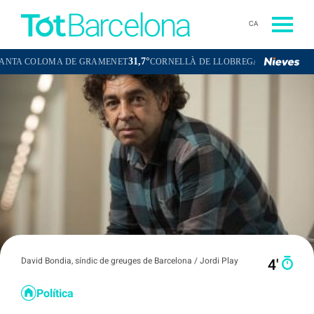
CA
31,7°
32,4°
OLOMA DE GRAMENET
CORNELLÀ DE LLOBREGAT
SANT BOI DE 
David Bondia, síndic de greuges de Barcelona / Jordi Play
4′
Política