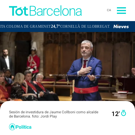
CA
24,7°
23,7°
E GRAMENET
CORNELLÀ DE LLOBREGAT
SANT BOI DE LLOBREG
Sesión de investidura de Jaume Collboni como alcalde
12′
de Barcelona. foto: Jordi Play
Política