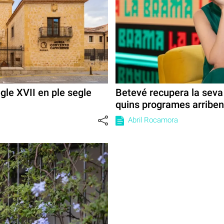
egle XVII en ple segle
Betevé recupera la seva
quins programes arribe
Abril Rocamora