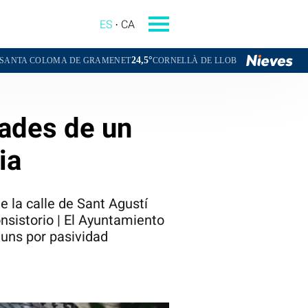
ES
CA
24,5°
23,4°
A DE GRAMENET
CORNELLÀ DE LLOBREGAT
SANT BOI DE LLOB
dades de un
ia
 la calle de Sant Agustí
nsistorio | El Ayuntamiento
muns por pasividad