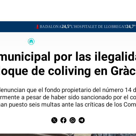
24,5°
24,7°
BADALONA
L'HOSPITALET DE LLOBREGAT
SANTA COLOM
municipal por las ilegali
loque de coliving en Gràc
denuncian que el fondo propietario del número 14 de
rmente a pesar de haber sido sancionado por el co
an puesto seis multas ante las críticas de los Co