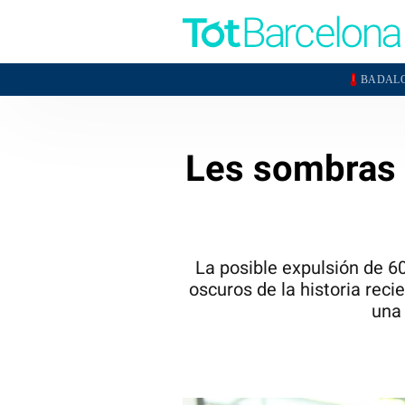
31,3°
BADALONA
L'HOSPI
Les sombras d
La posible expulsión de 6
oscuros de la historia reci
una 