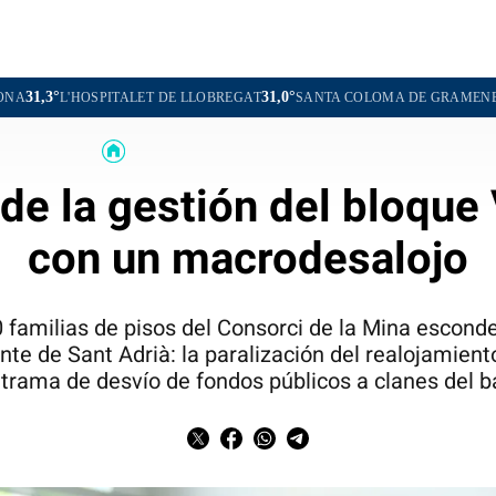
31,0°
31,4°
TALET DE LLOBREGAT
SANTA COLOMA DE GRAMENET
CORNELLÀ
e la gestión del bloque
con un macrodesalojo
0 familias de pisos del Consorci de la Mina escond
ente de Sant Adrià: la paralización del realojamien
trama de desvío de fondos públicos a clanes del b