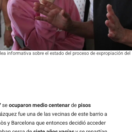
a informativa sobre el estado del proceso de expropiación del 
7
se
ocuparon
medio
centenar
de
pisos
lázquez fue una de las vecinas de este barrio a
sòs y Barcelona que entonces decidió acceder
evaban cerca de
siete años vacías
y se repartían