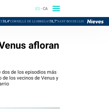
ES
CA
31,7°
30,4°
 DE LLOBREGAT
SANT BOI DE LLOBREGAT
SANT CUGAT DEL VA
 Venus afloran
e dos de los episodios más
to de los vecinos de Venus y
arrio