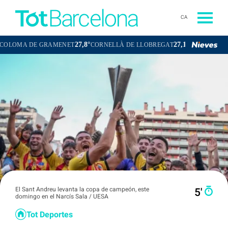
CA
27,8°
27,1°
 DE GRAMENET
CORNELLÀ DE LLOBREGAT
SANT BOI DE LLOBR
El Sant Andreu levanta la copa de campeón, este
5′
domingo en el Narcís Sala / UESA
Tot Deportes