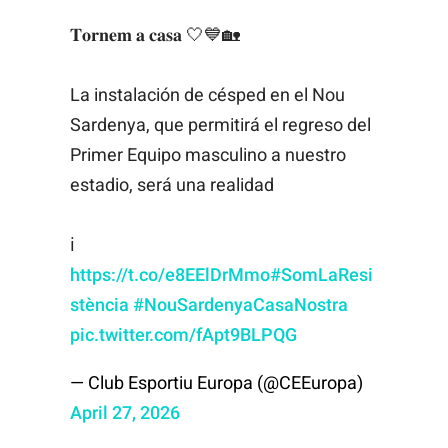
𝐓𝐨𝐫𝐧𝐞𝐦 𝐚 𝐜𝐚𝐬𝐚 🤍💙🏡
La instalación de césped en el Nou
Sardenya, que permitirá el regreso del
Primer Equipo masculino a nuestro
estadio, será una realidad
ℹ️
https://t.co/e8EElDrMmo
#SomLaResi
stència
#NouSardenyaCasaNostra
pic.twitter.com/fApt9BLPQG
— Club Esportiu Europa (@CEEuropa)
April 27, 2026