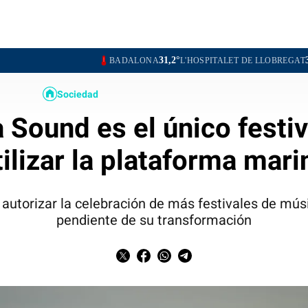
31,2°
31,1°
BADALONA
L'HOSPITALET DE LLOBREGAT
SANTA COL
Sociedad
 Sound es el único festi
tilizar la plataforma mari
autorizar la celebración de más festivales de músi
pendiente de su transformación