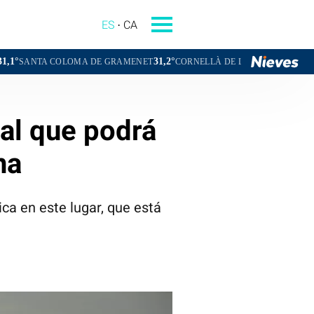
ES
CA
31,2°
32,1°
OMA DE GRAMENET
CORNELLÀ DE LLOBREGAT
SANT BOI DE L
val que podrá
na
ca en este lugar, que está