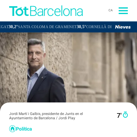
CA
30,5°
30,5°
ANTA COLOMA DE GRAMENET
CORNELLÀ DE LLOBREGAT
SANT 
Jordi Martí i Galbis, presidente de Junts en el
7′
Ayuntamiento de Barcelona / Jordi Play
Política