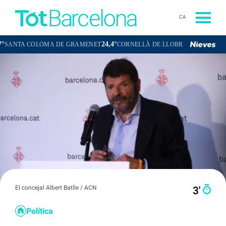
CA
24,4°
23,3°
A COLOMA DE GRAMENET
CORNELLÀ DE LLOBREGAT
SANT BOI 
El concejal Albert Batlle / ACN
3′
Política