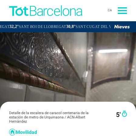
CA
°
30,8°
33,7°
SANT BOI DE LLOBREGAT
SANT CUGAT DEL VALLÈS
ESPLUGUES
Detalle de la escalera de caracol centenaria de la
5′
estación de metro de Urquinaona / ACN-Albert
Hernàndez
Movilidad