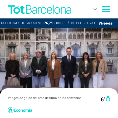
CA
26,2°
24,9°
A DE GRAMENET
CORNELLÀ DE LLOBREGAT
SANT BOI DE LLOB
Imagen de grupo del acto de firma de los convenios
6′
Economia