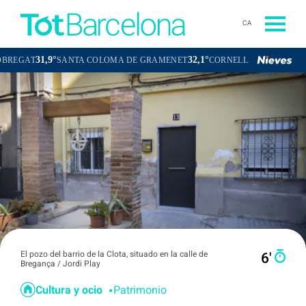
CA
9°
32,1°
32,5°
SANTA COLOMA DE GRAMENET
CORNELLÀ DE LLOBREGAT
SA
El pozo del barrio de la Clota, situado en la calle de
6′
Bregança / Jordi Play
Cultura y ocio
Patrimonio