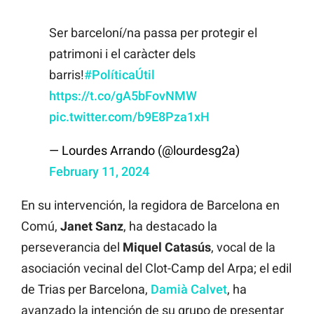
Ser barceloní/na passa per protegir el
patrimoni i el caràcter dels
barris!
#PolíticaÚtil
https://t.co/gA5bFovNMW
pic.twitter.com/b9E8Pza1xH
— Lourdes Arrando (@lourdesg2a)
February 11, 2024
En su intervención, la regidora de Barcelona en
Comú,
Janet Sanz
, ha destacado la
perseverancia del
Miquel Catasús
, vocal de la
asociación vecinal del Clot-Camp del Arpa; el edil
de Trias per Barcelona,
Damià Calvet
, ha
avanzado la intención de su grupo de presentar