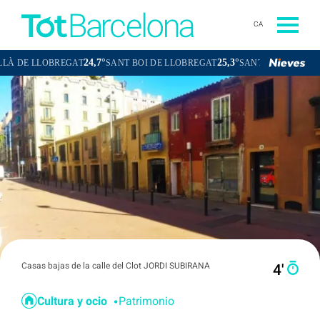
CA
24,7°
25,3°
2
LLOBREGAT
SANT BOI DE LLOBREGAT
SANT CUGAT DEL VALLÈS
Casas bajas de la calle del Clot JORDI SUBIRANA
4′
Cultura y ocio
Patrimonio