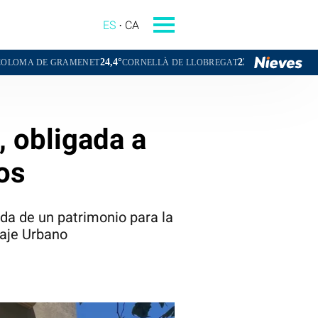
ES
CA
24,4°
23,6°
24
RAMENET
CORNELLÀ DE LLOBREGAT
SANT BOI DE LLOBREGAT
, obligada a
cos
ida de un patrimonio para la
saje Urbano