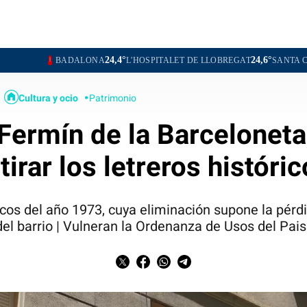
24,4°
24,6°
ADALONA
L'HOSPITALET DE LLOBREGAT
SANTA COLOMA DE G
Cultura y ocio
Patrimonio
ermín de la Barceloneta
tirar los letreros históri
cos del año 1973, cuya eliminación supone la pérd
del barrio | Vulneran la Ordenanza de Usos del Pai