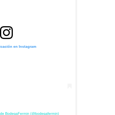
icación en Instagram
a de BodegaFermin (@bodegafermin)