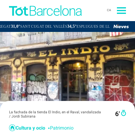
CA
34,5°
31,9°
SANT CUGAT DEL VALLÈS
ESPLUGUES DE LLOBREGAT
La fachada de la tienda El Indio, en el Raval, vandalizada
6′
/ Jordi Subirana
Cultura y ocio
Patrimonio