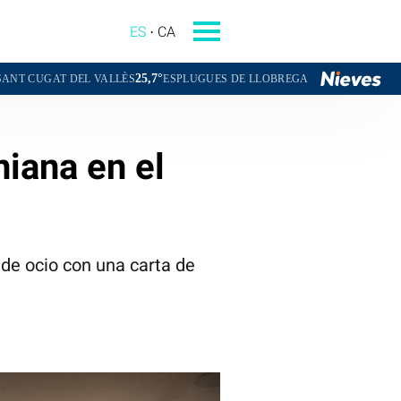
ES
CA
25,7°
26,1°
27,
L VALLÈS
ESPLUGUES DE LLOBREGAT
BADALONA
niana en el
de ocio con una carta de