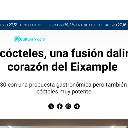
26,5°
27,0°
ELLÀ DE LLOBREGAT
SANT BOI DE LLOBREGAT
SANT CUGAT DE
Cultura y ocio
cócteles, una fusión dali
corazón del Eixample
, 30 con una propuesta gastronómica pero también 
cócteles muy potente