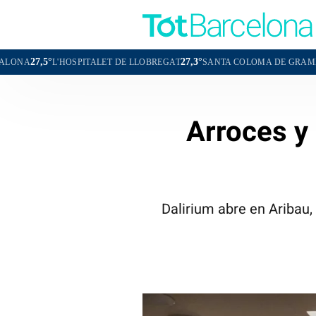
27,3°
27,5°
OSPITALET DE LLOBREGAT
SANTA COLOMA DE GRAMENET
CORN
Arroces y 
Dalirium abre en Aribau